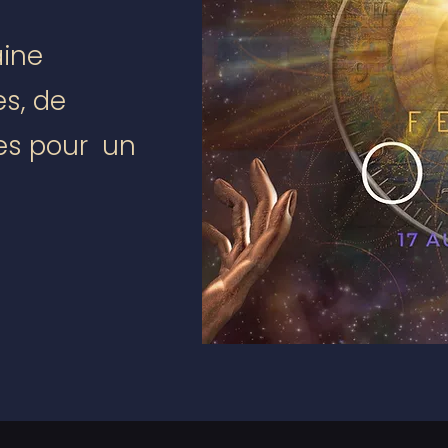
aine
es, de
es pour un