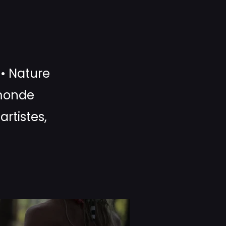
 • Nature
 monde
artistes,