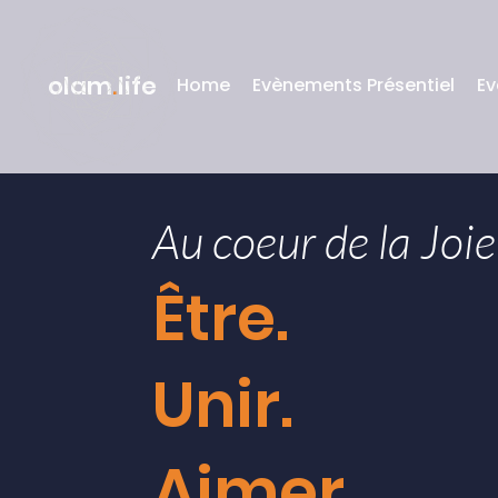
olam
.
life
Home
Evènements Présentiel
Ev
Au coeur de la Joie
Être.
Unir.
Aimer.