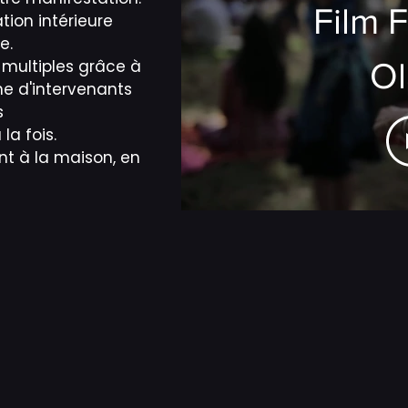
Film F
ion intérieure
e.
 multiples grâce à
O
ne d'intervenants
s
la fois.
ant à la maison, en
.