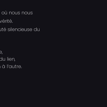
l où nous nous
érité.
uté silencieuse du
e,
u lien,
à l’autre.