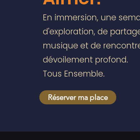
En immersion, une sem
d'exploration, de partag
musique et de rencontr
dévoilement profond.
Tous Ensemble.
Réserver ma place
NDRE l'EXPÉRIENCE