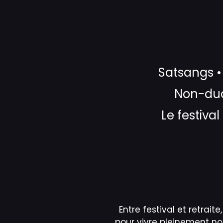
Satsangs •
Non-dual
Le festival
Entre festival et retrait
pour vivre pleinement no