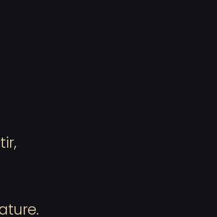
ir,
ature.