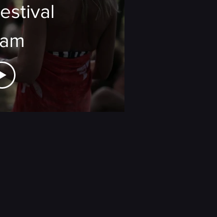
estival
lam