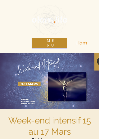
olam
.
life
ME
NU
Week-end intensif 15
au 17 Mars