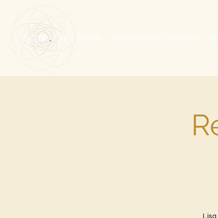
olam
.
life
Home
Evènements Présentiel
Ev
R
Lisa