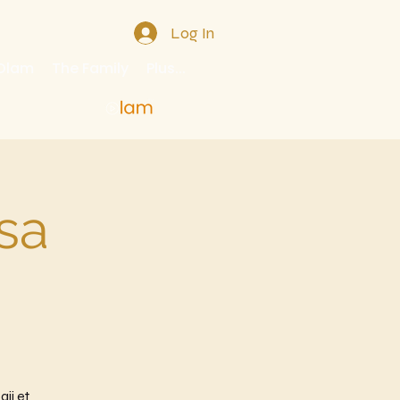
Log In
 Olam
The Family
Plus...
sa
ji et