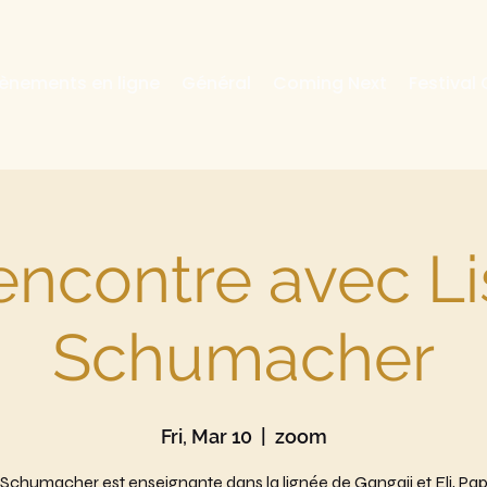
ènements en ligne
Général
Coming Next
Festival
encontre avec Li
Schumacher
Fri, Mar 10
  |  
zoom
 Schumacher est enseignante dans la lignée de Gangaji et Eli, Papa