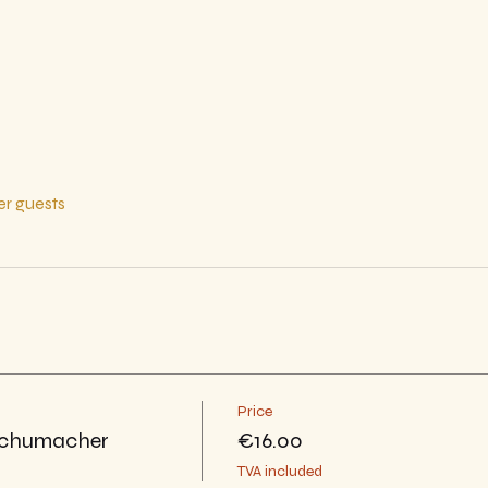
her guests
Price
 Schumacher
€16.00
TVA included