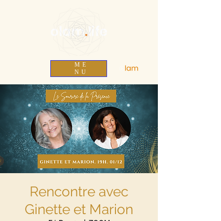
olam
.
life
ME
NU
Rencontre avec
Ginette et Marion