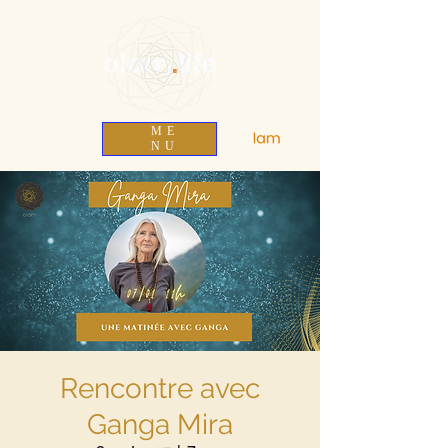
olam
.
life
ME
NU
Rencontre avec
Ganga Mira