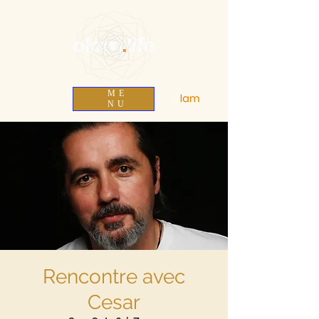
olam
.
life
ME
NU
Rencontre avec
Cesar