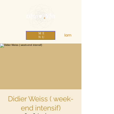
olam
.
life
ME
NU
Didier Weiss ( week-
end intensif)