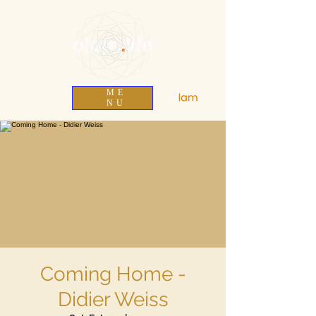
olam
.
life
ME
NU
Coming Home -
Didier Weiss