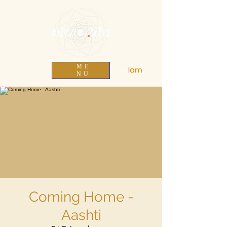
olam
.
life
ME
NU
Coming Home -
Aashti