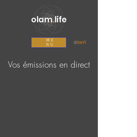
olam
.
life
ME
NU
Vos émissions en direct