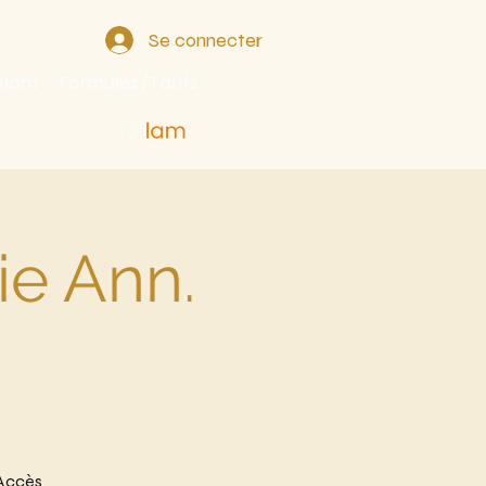
Se connecter
 Olam
Formules/Tarifs
ie Ann.
.Accès