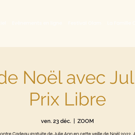
iel
Evènements en ligne
Festival Olam
La Famille
 de Noël avec Jul
Prix Libre
ven. 23 déc.
  |  
ZOOM
ntre Cadeau gratuite de Julie Ann en cette veille de Noël 2022..