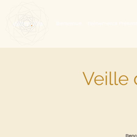
olam
.
life
Bienvenue
Evènements Présent
Veille
Renco