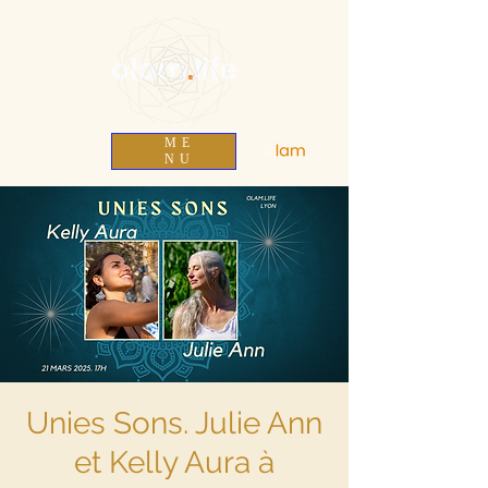
olam
.
life
ME
NU
Unies Sons. Julie Ann
et Kelly Aura à