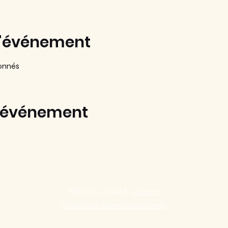
l'événement
onnés
t événement
©2022 by OLAM -
Contact
Conditions Générales de Vente