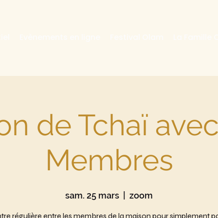
iel
Evènements en ligne
Festival Olam
La Famille
on de Tchaï avec
Membres
sam. 25 mars
  |  
zoom
re régulière entre les membres de la maison pour simplement par