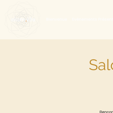
olam
.
life
Bienvenue
Evènements Présent
Sal
Rencont