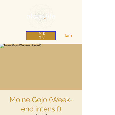
olam
.
life
ME
NU
Moine Gojo (Week-
end intensif)