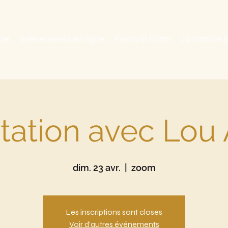
iel
Evènements en ligne
Festival Olam
La Famille
tation avec Lou
dim. 23 avr.
  |  
zoom
Les inscriptions sont closes
Voir d'autres événements