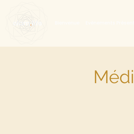
olam
.
life
Bienvenue
Evènements Présent
Médi