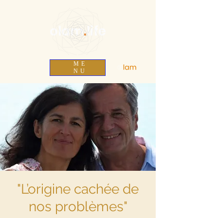
olam
.
life
ME
NU
"L’origine cachée de
nos problèmes"