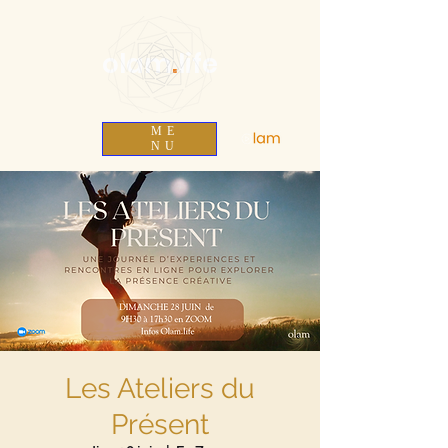
olam
.
life
ME
NU
Les Ateliers du
Présent