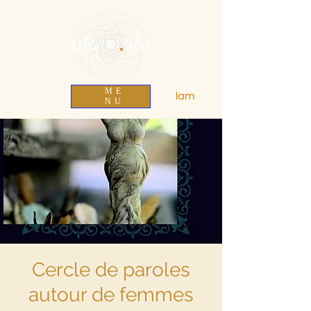
olam
.
life
ME
NU
Cercle de paroles
autour de femmes